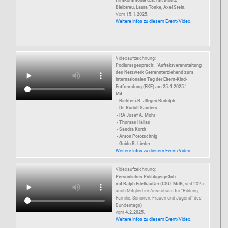
Filmkommödie u.a. mit Moritz
Bleibtreu, Laura Tonke, Axel Stein.
Vom
15.1.2025.
Weitere Infos zu diesem Event/Video
.
Videoaufzeichnung:
Podiumsgespräch: "Auftaktveranstaltung
des Netzwerk Getrennterziehend zum
internationalen Tag der Eltern-Kind-
Entfremdung (EKE) am 25.4.2025."
Mit
- Richter i.R. Jürgen Rudolph
- Dr. Rudolf Sanders
- RA Josef A. Mohr
- Thomas Hallas
- Sandra Korth
- Anton Pototschnig
- Guido R. Lieder
Weitere Infos zu diesem Event/Video
.
Videoaufzeichnung:
Persönliches Politikgespräch
mit Ralph Edelhäußer (CSU MdB,
seit 2025
auch Mitglied im Ausschuss für "Bildung,
Familie, Senioren, Frauen und Jugend" des
Bundestags
)
vom
4.2.2025.
Weitere Infos zu diesem Event/Video.