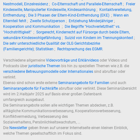
Nestmodell, Einzelresidenz
;
Co-Elternschaft und Parallele-Elternschaft
;
Freier
Kindeswille, Manipulierter Kindeswille, Kindesanhörung
;
Kontaktvereitelung,
Entfremdung
;
Die 3 Phasen der Eltern-Kind-Entfremdung (EKE)
;
Wenn ein
Elternteil fehlt
;
Zweite Schutzperson
;
Entziehung Minderjähriger
;
Kooperation und Kommunikation
;
Die Begriffe "Hochverletztheit" vs.
"Hochstrittigkeit"
;
Sorgerecht, Kinderrecht auf Fürsorge durch beide Eltern,
sekundäre Kindeswohlgefährdung
;
Suizid von Kindern im Trennungskontext
;
Die sehr unterschiedliche Qualität der OLG Gerichtsbezirke
(Familiengerichte)
;
Statistiken
;
Rechtsprechung des EGMR
.
Verschiedene allgemeine
Videovorträge und Erklärvideos
oder Videos und
Podcasts über
juristische Themen
bis hin zu speziellen Themen wie z.B. die
verschiedene Betreuungsmodelle oder Internationales
sind abrufbar oder
verlinkt.
Ebenso sind schon erste externe
Seminarangebote für Familien
und auch
Seminarangebote für Fachkräfte
abrufbar oder verlinkt. Diese Seminarübersicht
wird im 2.Halbjahr 2025 auf Basis einer großen Datenbank
umfangreich ausgebaut.
Die Seminarangebote sollen alle wichtigen Themen abdecken, z.B.
alltägliche Kommunikationsverbesserung, Kooperationsverbesserung,
Konfliktvermeidung, Verbesserung des
Sozialverhaltens, Persönlichkeitswachstum, ...
Die
Newsletter
geben Ihnen auf unserer Internetseite einen kleinen Einblick,
welche Themen gesellschaftlich im Fokus sind.