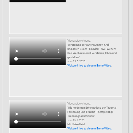
Videoaufzeichnung:
Vorstellung der Autorin Annett Kreil
und deren Buch: "Ein Kind - Zwei Welten:
Das Wechselmodell verstehen, leben und
gestalten"
vom
21.5.2025.
Weitere Infos zu diesem Event/Video
.
Videoaufzeichnung:
"Die modernen Erkenntnisse der Trauma-
Forschung und Trauma-Therapie bzgl.
Trennungssituationen.
"
vom
26.8.2025.
Mit Ulrike Held.
Weitere Infos zu diesem Event/Video.