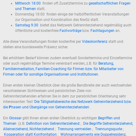
Mittwoch 18:00
finden oft Zusatztermine zu
gesellschaftlichen Fragen
und Themen
statt
.
Donnerstag 18:00 finden einige der halböffentlichen Veranstaltungen
zur Organisation und Koordination des NwGz statt.
Samstag 9:30
bietet das Netzwerk Getrennterziehend regelmäßig auch
öffentliche und kostenfreie
Fachvorträge
bzw.
Fachtagungen
an.
Alle diese Veranstaltungen finden kostenfrei per
Videokonferenz
statt und
stellen eine bundesweite Präsenz sicher.
Bei erhöhtem Bedarf können zudem eventuell Sondertermine und Einzeltermine
oder auch regelmäßige Termine vereinbart werden, z.B. für
Beratung,
Familienmediation, Familien-Coaching für Firmen bzw. für Mitarbeiter von
Firmen oder für sonstige Organisationen und Institutionen
.
Einen ersten kleinen Überblick über die große Bandbreite der auch wechselnden
verschiedenen Sichtweisen und persönlichen Ziele von
Getrennterziehenden erfahren Sie in dem zur persönlichen Orientierung sehr
interessanten Text '
Die Tätigkeitsbereiche des Netzwerk Getrennterziehend bzw.
die
P
hasen und Übergänge von Getrennterziehenden
'.
Ein
Glossar
gibt Ihnen einen ersten Überblick zu wichtigen
Begriffen und
Themen
(z.B.
Definition von Getrennterziehend
;
Die Begriffe Getrennterziehend,
Alleinerziehend, Nichterziehend
;
Trennung vermeiden
;
Trennungsquote
;
Kooperation statt Konfrontation
;
Wohnarrangements wie Doppelresidenz,