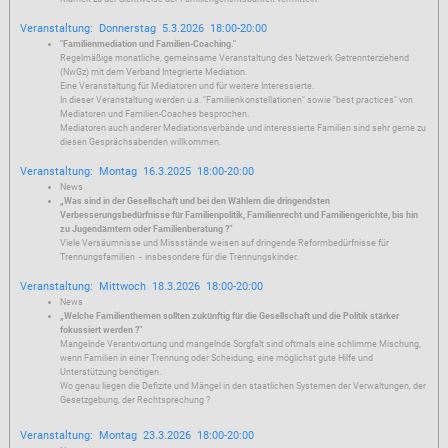
Veranstaltung: Donnerstag 5.3.2026 18:00-20:00
"Familienmediation und Familien-Coaching."
Regelmäßige monatliche, gemeinsame Veranstaltung des Netzwerk Getrennterziehend
(NwGz) mit dem Verband Integrierte Mediation.
Eine Veranstaltung für Mediatoren und für weitere Interessierte.
In dieser Veranstaltung werden u.a. "Familienkonstellationen" sowie "best practices" von
Mediatoren und Familien-Coaches besprochen.
Mediatoren auch anderer Mediationsverbände und interessierte Familien sind sehr gerne zu
diesen Gesprächsabenden willkommen.
Veranstaltung: Montag 16.3.2025 18:00-20:00
News
„Was sind in der Gesellschaft und bei den Wählern die dringendsten
Verbesserungsbedürfnisse für Familienpolitik, Familienrecht und Familiengerichte, bis hin
zu Jugendämtern oder Familienberatung ?”
Viele Versäumnisse und Missstände weisen auf dringende Reformbedürfnisse für
Trennungsfamilien - insbesondere für die Trennungskinder.
Veranstaltung: Mittwoch 18.3.2026 18:00-20:00
News
„Welche Familienthemen sollten zukünftig für die Gesellschaft und die Politik stärker
fokussiert werden ?”
Mangelnde Verantwortung und mangelnde Sorgfalt sind oftmals eine schlimme Mischung,
wenn Familien in einer Trennung oder Scheidung, eine möglichst gute Hilfe und
Unterstützung benötigen.
Wo genau liegen die Defizite und Mängel in den staatlichen Systemen der Verwaltungen, der
Gesetzgebung, der Rechtsprechung ?
Veranstaltung: Montag 23.3.2026 18:00-20:00