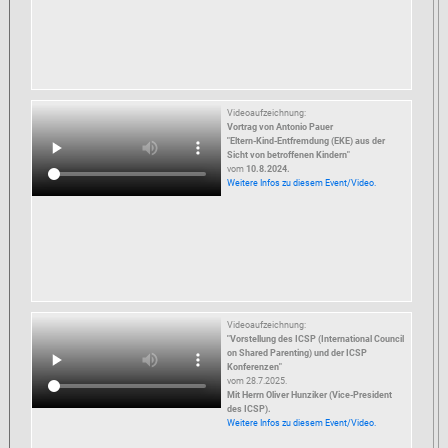
Videoaufzeichnung:
Vortrag von Antonio Pauer
"Eltern-Kind-Entfremdung (EKE) aus der
Sicht von betroffenen Kindern"
vom
10.8.2024.
Weitere Infos zu diesem Event/Video.
Videoaufzeichnung:
"Vorstellung des ICSP (International Council
on Shared Parenting) und der ICSP
Konferenzen"
vom 28.7.2025.
Mit Herrn Oliver Hunziker (Vice-President
des ICSP).
Weitere Infos zu diesem Event/Video.