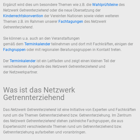
Ergänzt wird dies um besondere Themen wie z.B. die
Wahlprüfsteine
des
Netzwerk Getrennterziehend
oder die neue Übersetzung der
Kinderrechtskonvention
der Vereinten Nationen sowie vielen weiteren
Themen z.B. im Rahmen unserer
Fachtagungen
des
Netzwerk
Getrennterziehend
.
Sie können u.a. auch an den Veranstaltungen
gemäß dem
Terminkalender
teilnehmen und dort mit Fachkräften, einigen der
Fachgruppen
oder mit regionalen Beratungsgruppen in Kontakt treten.
Der
Terminkalender
ist ein Leitfaden und zeigt einen kleinen Teil der
verschiedenen Angebote des
Netzwerk Getrennterziehend
und
der Netzwerkpartner.
Was ist das Netzwerk
Getrennterziehend
Das
Netzwerk Getrennterziehend
ist eine Initiative von Experten und Fachkräften
rund um die Themen Getrennterziehend bzw. Getrennterziehung. Im Zentrum
des
Netzwerk Getrennterziehend
stehen zahlreiche Fachgruppen, die aus
Expertensicht verschiedenste Themen rund um Getrennterziehend bzw.
Getrennterziehung aufarbeiten und voranbringen.