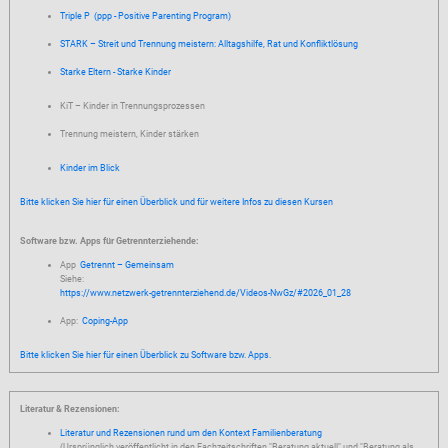
Triple P (ppp - Positive Parenting Program)
STARK – Streit und Tren­nung meis­tern: All­tags­hil­fe, Rat und Kon­flikt­lö­sung
Starke Eltern - Starke Kinder
KiT – Kinder in Trennungsprozessen
Trennung meistern, Kinder stärken
Kinder im Blick
Bitte klicken Sie hier für einen Überblick und für weitere Infos zu diesen Kursen
Software bzw. Apps für Getrennterziehende:
App
Getrennt – Gemeinsam
Siehe:
https://www.netzwerk-getrennterziehend.de/Videos-NwGz/#2026_01_28
App:
Coping-App
Bitte klicken Sie hier für einen Überblick zu Software bzw. Apps.
Literatur & Rezensionen:
Literatur und Rezensionen rund um den Kontext Familienberatung
(Ursprünglich veröffentlicht in den Fachzeitschriften "Beratung aktuell" und "Beratung als