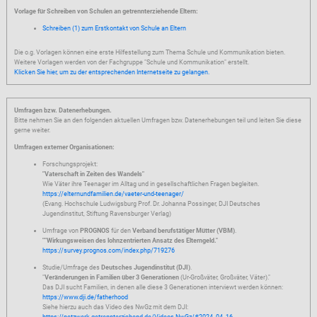
Vorlage für Schreiben von Schulen an getrennterziehende Eltern:
Schreiben (1) zum Erstkontakt von Schule an Eltern
Die o.g. Vorlagen können eine erste Hilfestellung zum Thema Schule und Kommunikation bieten.
Weitere Vorlagen werden von der Fachgruppe "Schule und Kommunikation" erstellt.
Klicken Sie hier, um zu der entsprechenden Internetseite zu gelangen.
Umfragen bzw. Datenerhebungen.
Bitte nehmen Sie an den folgenden aktuellen Umfragen bzw. Datenerhebungen teil und leiten Sie diese
gerne weiter.
Umfragen externer Organisationen:
Forschungsprojekt:
"Vaterschaft in Zeiten des Wandels"
Wie Väter ihre Teenager im Alltag und in gesellschaftlichen Fragen begleiten.
https://elternundfamilien.de/vaeter-und-teenager/
(Evang. Hochschule Ludwigsburg Prof. Dr. Johanna Possinger, DJI Deutsches
Jugendinstitut, Stiftung Ravensburger Verlag)
Umfrage von
PROGNOS
für den
Verband berufstätiger Mütter (VBM)
.
""Wirkungsweisen des lohnzentrierten Ansatz des Elterngeld."
https://survey.prognos.com/index.php/719276
Studie/Umfrage des
Deutsches Jugendinstitut (DJI)
.
"
Veränderungen in Familien über 3 Generationen
(Ur-Großväter, Großväter, Väter)."
Das DJI sucht Familien, in denen alle diese 3 Generationen interviewt werden können:
https://www.dji.de/fatherhood
Siehe hierzu auch das Video des NwGz mit dem DJI: