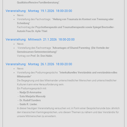
Qualitätsoffensive Familienberatung"
.
Veranstaltung: Montag 19.1.2026 18:00-20:00
News
Vorstellung des Fachvortrags:
"Heilung von Traumata im Kontext von Trennung oder
Scheidung"
Fachvortrag der
Psychotherapeutin und Traumatherapeutin sowie Spiegel Bestseller-
Autorin Frau Dr. Aylin Thiel
.
Veranstaltung: Mittwoch 21.1.2026 18:00-20:00
News
Vorstellung des Fachvortrags
"Advantages of Shared Parenting (Die Vorteile der
Gemeinsamen Getrennterziehung)"
Vortrag von
Prof. Dr. Don Hubin
.
Veranstaltung: Montag 26.1.2026 18:00-20:00
News
Vorstellung des Podiumsgesprächs
"Interkulturelles Verständnis und verständnisvolles
Miteinander"
Die Begegnung und das Miteinander unterschiedlicher Menschen und unterschiedlicher
Kulturen kann eine Herausforderung sein.
Ein Podiumsgespräch mit
- Nadja El-Ammarine
- Satu Marjatta Massaly
- Dr. Rudolf Sanders
- Guido R. Lieder.
In dieser heutigen Veranstaltung versuchen wir, in Form einer Gesprächsrunde bzw. ähnlich
den klassischen Kamingesprächen, uns diesen Themen zu nähern und das Verständis für
unsere Mitmenschen zu erweitern.