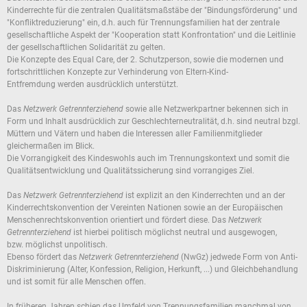
Kinderrechte für die zentralen Qualitätsmaßstäbe der "Bindungsförderung" und
"Konfliktreduzierung" ein, d.h. auch für Trennungsfamilien hat der zentrale
gesellschaftliche Aspekt der "Kooperation statt Konfrontation" und die Leitlinie
der gesellschaftlichen Solidarität zu gelten.
Die Konzepte des Equal Care, der 2. Schutzperson, sowie die modernen und
fortschrittlichen Konzepte zur Verhinderung von Eltern-Kind-
Entfremdung werden ausdrücklich unterstützt.
Das
Netzwerk Getrennterziehend
sowie alle Netzwerkpartner bekennen sich in
Form und Inhalt ausdrücklich zur Geschlechterneutralität, d.h. sind neutral bzgl.
Müttern und Vätern und haben die Interessen aller Familienmitglieder
gleichermaßen im Blick.
Die Vorrangigkeit des Kindeswohls auch im Trennungskontext und somit die
Qualitätsentwicklung und Qualitätssicherung sind vorrangiges Ziel.
Das
Netzwerk Getrennterziehend
ist explizit an den Kinderrechten und an der
Kinderrechtskonvention der Vereinten Nationen sowie an der Europäischen
Menschenrechtskonvention orientiert und fördert diese. Das
Netzwerk
Getrennterziehend
ist hierbei politisch möglichst neutral und ausgewogen,
bzw. möglichst unpolitisch.
Ebenso fördert das
Netzwerk Getrennterziehend
(NwGz) jedwede Form von Anti-
Diskriminierung (Alter, Konfession, Religion, Herkunft, ...) und Gleichbehandlung
und ist somit für alle Menschen offen.
In früheren Jahren schien das Umfeld von Trennungsfamilien manchmal von