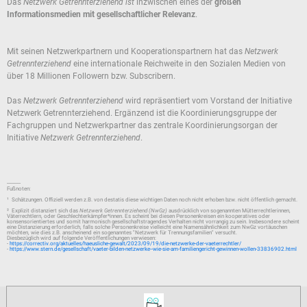
Das
Netzwerk Getrennterziehend ist
inzwischen eines der
großen
Informationsmedien mit gesellschaftlicher Relevanz
.
Mit seinen Netzwerkpartnern und Kooperationspartnern hat das
Netzwerk
Getrennterziehend
eine internationale Reichweite in den Sozialen Medien von
über 18 Millionen Followern bzw. Subscribern.
Das
Netzwerk Getrennterziehend
wird repräsentiert vom Vorstand der Initiative
Netzwerk Getrennterziehend. Ergänzend ist die Koordinierungsgruppe der
Fachgruppen und Netzwerkpartner das zentrale Koordinierungsorgan der
Initiative
Netzwerk Getrennterziehend
.
----------
Fußnoten:
¹ Schätzungen. Offiziell werden z.B. von destatis diese wichtigen Daten noch nicht erhoben bzw. nicht öffentlich gemacht.
² Explizit distanziert sich das
Netzwerk Getrennterziehend (NwGz)
ausdrücklich von sogenannten Mütterrechtlerinnen,
Väterrechtlern, oder Geschlechterkämpfer*innen. Es scheint bei diesen Personenkreisen ein kooperatives oder
konsensorientiertes und somit harmonisch gesellschaftstragendes Verhalten nicht vorrangig zu sein. Insbesondere scheint
eine Distanzierung erforderlich, falls solche Personenkreise vielleicht eine Namensähnlichkeit zum NwGz vortäuschen
möchten, wie dies z.B. anscheinend ein sogenanntes "Netzwerk für Trennungsfamilien" versucht.
Diesbezüglich wird auf folgende Veröffentlichungen verwiesen:
-
https://correctiv.org/aktuelles/haeusliche-gewalt/2023/09/19/die-netzwerke-der-vaeterrechtler/
-
https://www.stern.de/gesellschaft/vaeter-bilden-netzwerke--wie-sie-am-familiengericht-gewinnen-wollen-33836902.html