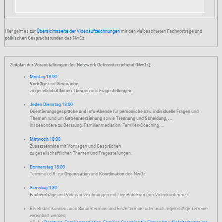
Hier geht es zur
Übersichtsseite der Videoaufzeichnungen
mit den vielbeachteten
Fachvorträge
und
politischen Gesprächsrunden
des NwGz
Zeitplan der Veranstaltungen des Netzwerk Getrennterziehend (NwGz):
Montag 18:00
Vorträge
und
Gespräche
zu
gesellschaftlichen Themen
und
Fragestellungen.
Jeden Dienstag 18:00
Orientierungsgespräche und Info-Abende
für
persönliche
bzw.
individuelle Fragen
und
Themen
rund um
Getrennterziehung
sowie
Trennung
und
Scheidung, ...
insbesondere zu Beratung, Familienmediation, Familien-Coaching, ...
Mittwoch 18:00
Zusatztermine
mit Vorträgen und Gesprächen
zu gesellschaftlichen Themen und Fragestellungen.
Donnerstag 18:00
Termine i.d.R. zur
Organisation
und
Koordination
des NwGz.
Samstag 9:30
Fachvorträge
und Videoaufzeichnungen mit Live-Publikum (per Videokonferenz).
Bei Bedarf können auch Sondertermine und Einzeltermine oder auch regelmäßige Termine
vereinbart werden,