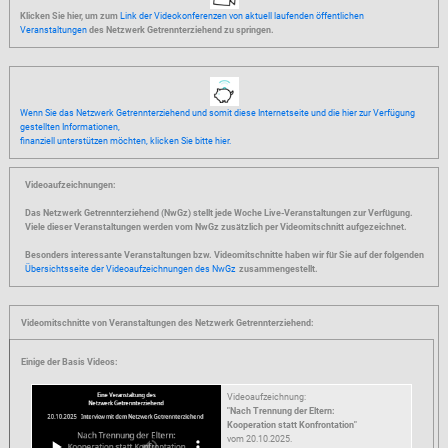
Klicken Sie hier, um zum
Link der Videokonferenzen von aktuell laufenden öffentlichen
Veranstaltungen
des Netzwerk Getrennterziehend zu springen.
Wenn Sie das Netzwerk Getrennterziehend und somit diese Internetseite und die hier zur Verfügung
gestellten Informationen,
finanziell unterstützen möchten, klicken Sie bitte hier.
Videoaufzeichnungen:
Das Netzwerk Getrennterziehend (NwGz) stellt jede Woche Live-Veranstaltungen zur Verfügung.
Viele dieser Veranstaltungen werden vom NwGz zusätzlich per Videomitschnitt aufgezeichnet.
Besonders interessante Veranstaltungen bzw. Videomitschnitte haben wir für Sie auf der folgenden
Übersichtsseite der Videoaufzeichnungen des NwGz
zusammengestellt.
Videomitschnitte von Veranstaltungen des Netzwerk Getrennterziehend:
Einige der Basis Videos:
Videoaufzeichnung:
"Nach Trennung der Eltern:
Kooperation statt Konfrontation"
vom
20.10.2025.