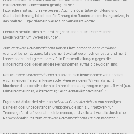
eskalierendem Fehlverhalten geprägt zu sein.
Inzwischen hat sich dies verbessert. Auch die Qualitätsentwicklung und
Qualitätssicherung, ist seit der Einführung des Bundeskinderschutzgesetzes, in
den meisten Jugendämtern wesentlich verbessert worden.
Ebenfalls bemüht sich die Familiengerichtsbarkeit im Rehmen ihrer
Möglichkeiten um Verbesserungen.
Zum
Netzwerk Getrennterziehend
haben Einzelpersonen oder Verbände
eventuell keinen Zugang, falls sie nicht explizit geschlechterneutral und nicht
konsensorientiert agieren oder z.B. in Pressemitteilungen gegen die
Kinderrechte oder gegen andere Rechtsnormen auffällig geworden sind.
Das
Netzwerk Getrennterziehend
distanziert sich insbesondere von unseriös
erscheinenden Personenkreisen oder Vereinen, deren Wirken als nicht
hinreichend kooperativ oder nicht hinreichend ausgewogen eingestuft wird (u.a.
Mütterrechtlerinnen, Väterrechtler, Geschlechterkämpfer*innen).²
Ergänzend distanziert sich das
Netzwerk Getrennterziehend
von sonstigen
kleineren oder unbedeutenden Grüppchen, die sich z.B. "Netzwerk für
Trennungsfamilien" oder ähnlich benennen, und vielleicht Vorteile durch eine
Namensähnlichkeit zum
Netzwerk Getrennterziehend
erzielen möchten.²