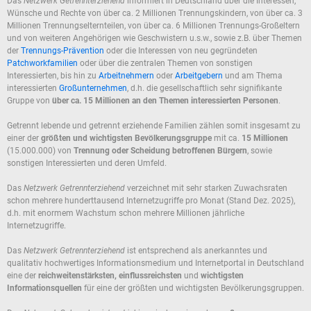
Das
Netzwerk Getrennterziehend
informiert in Deutschland über die Interessen,
Wünsche und Rechte von über ca. 2 Millionen Trennungskindern, von über ca. 3
Millionen Trennungselternteilen, von über ca. 6 Millionen Trennungs-Großeltern
und von weiteren Angehörigen wie Geschwistern u.s.w., sowie z.B. über Themen
der
Trennungs-Prävention
oder die Interessen von neu gegründeten
Patchworkfamilien
oder über die zentralen Themen von sonstigen
Interessierten, bis hin zu
Arbeitnehmern
oder
Arbeitgebern
und am Thema
interessierten
Großunternehmen
, d.h. die gesellschaftlich sehr signifikante
Gruppe von
über ca. 15 Millionen an den Themen interessierten Personen
.
Getrennt lebende und getrennt erziehende Familien zählen somit insgesamt zu
einer der
größten und wichtigsten Bevölkerungsgruppe
mit ca.
15 Millionen
(15.000.000) von
Trennung oder Scheidung betroffenen Bürgern
, sowie
sonstigen Interessierten und deren Umfeld.
Das
Netzwerk Getrennterziehend
verzeichnet mit sehr starken Zuwachsraten
schon mehrere hunderttausend Internetzugriffe pro Monat (Stand Dez. 2025),
d.h. mit enormem Wachstum schon mehrere Millionen jährliche
Internetzugriffe.
Das
Netzwerk Getrennterziehend
ist entsprechend als anerkanntes und
qualitativ hochwertiges Informationsmedium und Internetportal in Deutschland
eine der
reichweitenstärksten, einflussreichsten
und
wichtigsten
Informationsquellen
für eine der größten und wichtigsten Bevölkerungsgruppen.