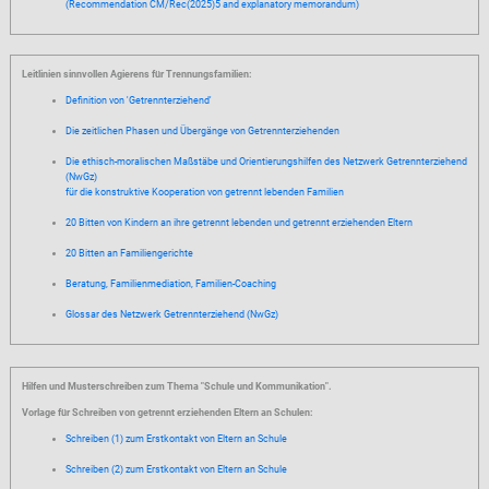
(Recommendation CM/Rec(2025)5 and explanatory memorandum)
Leitlinien sinnvollen Agierens für Trennungsfamilien:
Definition von 'Getrennterziehend'
Die zeitlichen Phasen und Übergänge von Getrennterziehenden
Die ethisch-moralischen Maßstäbe und Orientierungshilfen des Netzwerk Getrennterziehend
(NwGz)
für die konstruktive Kooperation von getrennt lebenden Familien
20 Bitten von Kindern an ihre getrennt lebenden und getrennt erziehenden Eltern
20 Bitten an Familiengerichte
Beratung, Familienmediation, Familien-Coaching
Glossar des Netzwerk Getrennterziehend (NwGz)
Hilfen und Musterschreiben zum Thema "Schule und Kommunikation".
Vorlage für Schreiben von getrennt erziehenden Eltern an Schulen:
Schreiben (1) zum Erstkontakt von Eltern an Schule
Schreiben (2) zum Erstkontakt von Eltern an Schule