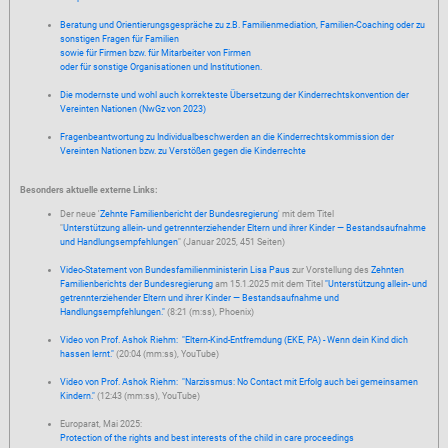
Beratung und Orientierungsgespräche zu z.B. Familienmediation, Familien-Coaching oder zu
sonstigen Fragen für Familien
sowie für Firmen bzw. für Mitarbeiter von Firmen
oder für sonstige Organisationen und Institutionen.
Die modernste und wohl auch korrekteste Übersetzung der Kinderrechtskonvention der
Vereinten Nationen (NwGz von 2023)
Fragenbeantwortung zu Individualbeschwerden an die Kinderrechtskommission der
Vereinten Nationen bzw. zu Verstößen gegen die Kinderrechte
Besonders aktuelle externe Links:
Der neue '
Zehnte Familienbericht der Bundesregierung
' mit dem Titel
"
Unterstützung allein- und getrennterziehender Eltern und ihrer Kinder — Bestandsaufnahme
und Handlungsempfehlungen
" (Januar 2025, 451 Seiten)
Video-Statement von Bundesfamilienministerin Lisa Paus
zur Vorstellung des
Zehnten
Familienberichts der Bundesregierung
am 15.1.2025 mit dem Titel
"
Unterstützung allein- und
getrennterziehender Eltern und ihrer Kinder — Bestandsaufnahme und
Handlungsempfehlungen
."
(8:21 (m:ss), Phoenix)
Video von Prof. Ashok Riehm: "Eltern-Kind-Entfremdung (EKE, PA) - Wenn dein Kind dich
hassen lernt."
(20:04 (mm:ss), YouTube)
Video von Prof. Ashok Riehm: "Narzissmus: No Contact mit Erfolg auch bei gemeinsamen
Kindern."
(12:43 (mm:ss), YouTube)
Europarat, Mai 2025:
Protection of the rights and best interests of the child in care proceedings