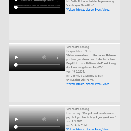
Mit
Guido R. Lieder
bei der
Tageszeitung
'Hamburger Abendblatt'
Weitere Infos zu diesem Event/Video.
Videoaufzeichnung:
Gespräch beim NwGz:
"Getrennterziehend
–
Die Herkunft dieses
positiven, modernen und fortschrittlichen
Begriffs im Jahr 2008 und die Entwicklung
der Bedeutung dieses Begriffs"
vom
19.6.2025.
mit
Cornelia Spachtholz
(VBM)
und
Daniela Will
(VBM).
Weitere Infos zu diesem Event/Video.
Videoaufzeichnung:
Fachvortrag:
"Wie getrennt erziehen aus
psychologischer Sicht gut gelingen kann."
vom
8.9.2025
mit
Dr. Aylin Thiel
.
Weitere Infos zu diesem Event/Video
.