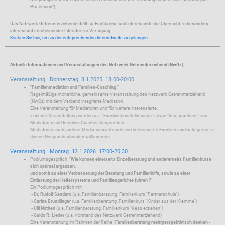
Profession")
Das Netzwerk Getrennterziehend stellt für Fachkreise und Interessierte die Übersicht zu besonders
interessant erscheinender Literatur zur Verfügung.
Klicken Sie hier, um zu der entsprechenden Internetseite zu gelangen.
Aktuelle Informationen und Veranstaltungen des Netzwerk Getrennterziehend (NwGz):
Veranstaltung: Donnerstag 8.1.2025 18:00-20:00
"Familienmediation und Familien-Coaching."
Regelmäßige monatliche, gemeinsame Veranstaltung des Netzwerk Getrennterziehend
(NwGz) mit dem Verband Integrierte Mediation.
Eine Veranstaltung für Mediatoren und für weitere Interessierte.
In dieser Veranstaltung werden u.a. "Familienkonstellationen" sowie "best practices" von
Mediatoren und Familien-Coaches besprochen.
Mediatoren auch anderer Mediationsverbände und interessierte Familien sind sehr gerne zu
diesen Gesprächsabenden willkommen.
Veranstaltung: Montag 12.1.2026 17:00-20:30
Podiumsgespräch
"Wie können einerseits Einzelberatung und andererseits Familienkurse
sich optimal ergänzen,
und somit zu einer Verbesserung der Beratung und Familienhilfe, sowie zu einer
Entlastung der Helfersysteme und Familiengerichte führen ?"
Ein Podiumsgespräch mit
- Dr. Rudolf Sander
s (u.a. Familienberatung, Familienkurs "Partnerschule")
- Carina Bründlinger
(u.a. Familienberatung, Familienkurs "Kinder aus der Klemme")
- Ulli Nöthen
(u.a. Familienberatung, Familienkurs "Kess erziehen")
- Guido R. Lieder
(u.a. Vorstand des Netzwerk Getrennterziehend)
Eine Veranstaltung im Rahmen der Reihe
"Familienberatung mehrperspektivisch denken -