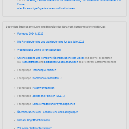
z.B. für
Beratung, Familienmediation, Familien-Coaching für Firmen bzw. für Mitarbeiter von
Firmen
oder für sonstige Organisationen und Institutionen.
Besonders interessante Links und Hinweise des Netzwerk Getrennterziehend (NwGz):
Fachtage 2024 & 2025
Die Parteiprüfsteine und Wahlprüfsteine für das Jahr 2025
Wöchentliche Online-Veranstaltungen
Chronologische und komplette Übersichtsseite der Videos
mit den viel beachteten
u.a.
Fachvorträgen
und
politischen Gesprächsrunden
des Netzwerk Getrennterziehend
Fachgruppe "
Trennung vermeiden
"
Fachgruppe "
Kommunikationshilfen, ...
"
Fachgruppe "
Patchworkfamilien
"
Fachgruppe "
Zerrissene Familien (EKE, ...)
"
Fachgruppe "
Sozialverhalten und Psychologisches
"
Übersichtsseite aller Fachbereiche und Fachgruppen
Glossar, Begriffsdefinitionen
Wikipedia "Getrennterziehend"