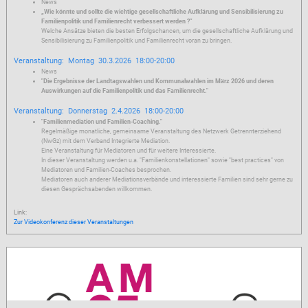
News
„Wie könnte und sollte die wichtige gesellschaftliche Aufklärung und Sensibilisierung zu
Familienpolitik und Familienrecht verbessert werden ?”
Welche Ansätze bieten die besten Erfolgschancen, um die gesellschaftliche Aufklärung und
Sensibilisierung zu Familienpolitik und Familienrecht voran zu bringen.
Veranstaltung: Montag 30.3.2026 18:00-20:00
News
"Die Ergebnisse der Landtagswahlen und Kommunalwahlen im März 2026 und deren
Auswirkungen auf die Familienpolitik und das Familienrecht."
Veranstaltung: Donnerstag 2.4.2026 18:00-20:00
"Familienmediation und Familien-Coaching."
Regelmäßige monatliche, gemeinsame Veranstaltung des Netzwerk Getrennterziehend
(NwGz) mit dem Verband Integrierte Mediation.
Eine Veranstaltung für Mediatoren und für weitere Interessierte.
In dieser Veranstaltung werden u.a. "Familienkonstellationen" sowie "best practices" von
Mediatoren und Familien-Coaches besprochen.
Mediatoren auch anderer Mediationsverbände und interessierte Familien sind sehr gerne zu
diesen Gesprächsabenden willkommen.
Link:
Zur Videokonferenz dieser Veranstaltungen