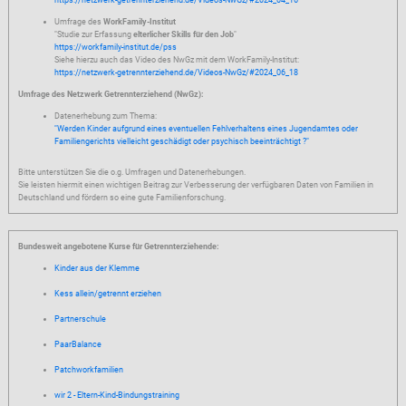
https://netzwerk-getrennterziehend.de/Videos-NwGz/#2024_04_16
Umfrage des
WorkFamily-Institut
"Studie zur Erfassung
elterlicher Skills für den Job
"
https://workfamily-institut.de/pss
Siehe hierzu auch das Video des NwGz mit dem WorkFamily-Institut:
https://netzwerk-getrennterziehend.de/Videos-NwGz/#2024_06_18
Umfrage des Netzwerk Getrennterziehend (NwGz):
Datenerhebung zum Thema:
"Werden Kinder aufgrund eines eventuellen Fehlverhaltens eines Jugendamtes oder
Familiengerichts vielleicht geschädigt oder psychisch beeinträchtigt ?"
Bitte unterstützen Sie die o.g. Umfragen und Datenerhebungen.
Sie leisten hiermit einen wichtigen Beitrag zur Verbesserung der verfügbaren Daten von Familien in
Deutschland und fördern so eine gute Familienforschung.
Bundesweit angebotene Kurse für Getrennterziehende:
Kinder aus der Klemme
Kess allein/getrennt erziehen
Partnerschule
PaarBalance
Patchworkfamilien
wir 2 - Eltern-Kind-Bindungstraining