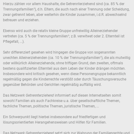
Hierzu zählen vor allem Haushalte, die Getrennterziehend sind (ca. 85 % der
Trennungsfamilien¹), d.h. Eltern, die auch nach einer Trennung oder Scheidung,
zwar getrennt leben, aber weiterhin die Kinder zusammen, i.d.R. abwechselnd
betreuen und erziehen.
Ebenso wird auch die relativ kleine Gruppe unfreiwillig Alleinerziehender
vertreten (ca. 5 % der Trennungsfamilien¹; z.B. verwitwet oder 2. Elternteil ist
Pflegefall, ...).
Sehr differenziert gesehen wird hingegen die Gruppe von sogenannten
unechten Alleinerziehenden (ca. 10 % der Trennungsfamilien¹), die als mutwillig
oder willkürlich Alleinerziehende, ohne triftigen Grund, den zweiten, oftmals
bestens qualifizierten Elternteil aus dem Leben der Kinder drängen möchten.
Insbesondere wird kritisch gesehen, wenn diese Personengruppe bekanntlich
regelmäßig gegen die Kinderrechte verstößt oder durch Täuschungsversuche
gegenüber Behörden und Gerichten regelmäßig auffällig wird.
Das
Netzwerk Getrennterziehend
informiert auf diesen Internetseiten somit
sowohl Familien als auch Fachkreise u.a. über gesellschaftliche Themen,
fachliche Themen, politische Themen, juristische Themen, ...
Ein Schwerpunkt liegt hierbei insbesondere auf friedfertigen und
lösungsorientierten Herangehensweisen und Hilfen für Familien.
Das
Netzwerk Getrennterziehend
setzt sich zur Wahrung der Familienrechte und