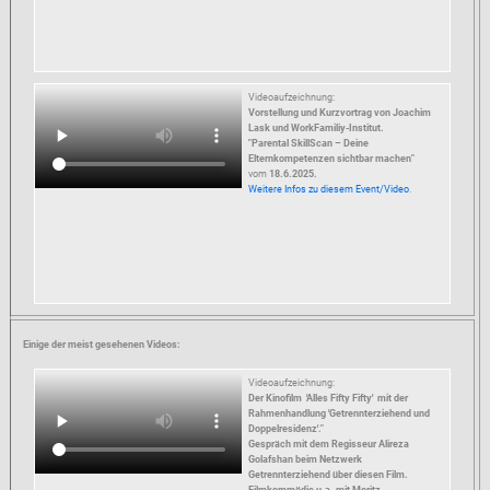
Videoaufzeichnung:
Vorstellung und Kurzvortrag von Joachim
Lask und WorkFamiliy-Institut.
"Parental SkillScan – Deine
Elternkompetenzen sichtbar machen"
vom
18.6.2025.
Weitere Infos zu diesem Event/Video
.
Einige der meist gesehenen Videos:
Videoaufzeichnung:
Der Kinofilm 'Alles Fifty Fifty' mit der
Rahmenhandlung 'Getrennterziehend und
Doppelresidenz'."
Gespräch mit dem Regisseur Alireza
Golafshan beim Netzwerk
Getrennterziehend über diesen Film.