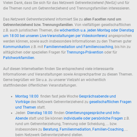
Vielen Dank, dass Sie sich für das
Netzwerk Getrennterziehend (NwGz)
und für
die Themen rund um Getrennterziehend und Trennungsfamilien interessieren.
Das
Netzwerk Getrennterziehend
informiert Sie zu
allen Facetten rund um
Getrennterziehend bzw. Trennungsfamilien
. Von vielfältigen gesellschaftlichen
z.B. auch juristischen Themen, die
wöchentlich u.a. jeden Montag oder Dienstag
um 18:00 bei unseren Live-Veranstaltungen per Videokonferenz
angesprochen
werden können, sowie auch insbesondere Informationen zu den Themen guter
Kommunikation
z.B. mit
Familienmediation und Familiencoaching
, bis hin zu
alltäglichen oder speziellen Fragen für
Trennungs-Prävention
oder für
Patchworkfamilien
.
Auf diesen Internetseiten finden Sie entsprechend viele interessante
Informationen und Veranstaltungen sowie Ansprechpartner zu diesen Themen.
Gerne begrüßen wir Sie u.a. zu unserer Vielzahl an wöchentlich
stattfindenden öffentlichen Veranstaltungen.
Montag 18:00
finden fast jede Woche
Gesprächsabende und
Vorträge
des Netzwerk Getrennterziehend zu
gesellschaftlichen Fragen
und Themen
statt.
Jeden
Dienstag 18:00
finden
Orientierungsgespräche und Info-
Abende
statt und Sie können
individuelle oder persönliche Fragen
z.B.
rund um Getrennterziehung, Trennung oder Scheidung, ... bzw.
insbesondere zu
Beratung
,
Familienmediation
,
Familien-Coaching
, ...
beim Netzwerk Getrennterziehend stellen.