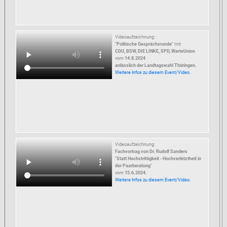
Videoaufzeichnung:
"Politische Gesprächsrunde"
mit
CDU, BSW, DIE LINKE, SPD, WerteUnion
vom
14.8.2024
anlässlich der Landtagswahl Thüringen.
Weitere Infos zu diesem Event/Video.
Videoaufzeichnung:
Fachvortrag von Dr. Rudolf Sanders
"Statt Hochstrittigkeit - Hochverletztheit in
der Paarberatung"
vom
15.6.2024.
Weitere Infos zu diesem Event/Video.