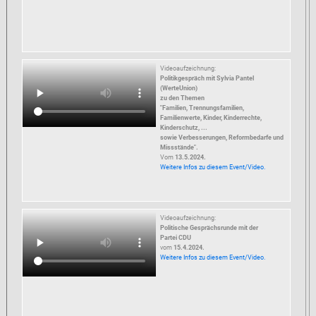
Videoaufzeichnung:
Politikgespräch mit Sylvia Pantel
(WerteUnion)
zu den Themen
"Familien, Trennungsfamilien,
Familienwerte, Kinder, Kinderrechte,
Kinderschutz, ...
sowie Verbesserungen, Reformbedarfe und
Missstände".
Vom
13.5.2024.
Weitere Infos zu diesem Event/Video.
Videoaufzeichnung:
Politische Gesprächsrunde mit der
Partei CDU
vom
15.4.2024.
Weitere Infos zu diesem Event/Video.