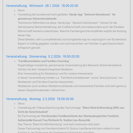
Veranstaltung: Mittwoch 28.1.2026 18:00-20:00
News
Vorstellung der bundesweit hoch gelobten
Handy-App "Getrennt Gemeinsam" für
gemeinsam Getrennterziehende.
Technische Hilfsmittel wie diese Handy-App "Getrennt Gemeinsam" können für die
Gemeinsame Getrennterziehung, die Co-Elternschaft und insbesondere auch die Parallele-
Elternschaft bestens unterstützen. Manche Familiengerichte empfehlen explizit die Nutzung
dieser App.
Diese beliebte, sehr zu empfehlende und hochgelobte App ist ursprünglich vom Bundesland
Bayern in Auftrag gegeben worden und wird inzwischen von Familien in ganz Deutschland
erfolgreich genutzt.
Veranstaltung: Donnerstag 5.2.2026 18:00-20:00
"Familienmediation und Familien-Coaching."
Regelmäßige monatliche, gemeinsame Veranstaltung des Netzwerk Getrennterziehend
(NwGz) mit dem Verband Integrierte Mediation.
Eine Veranstaltung für Mediatoren und für weitere Interessierte.
In dieser Veranstaltung werden u.a. "Familienkonstellationen" sowie "best practices" von
Mediatoren und Familien-Coaches besprochen.
Mediatoren auch anderer Mediationsverbände und interessierte Familien sind sehr gerne zu
diesen Gesprächsabenden willkommen.
Veranstaltung: Montag 2.3.2026 18:00-20:00
News
Vorstellung der Videoaufzeichnung des Fachvortrags
"Eltern-Kind-Entfremdung (EKE) aus
Sicht der Gerichtsbarkeit"
Ein Fachvortrag der
Vorsitzenden Familienrichterin des Oberlandesgerichts Frankfurt,
Außenstelle Kassel, Frau Richterin Dr. Gudrun Lies-Benachib.
Das Thema "Eltern-Kind-Entfremdung" wird sehr kontrovers diskutiert.
Dieser Fachvortrag von Familienrichterin Dr. Gudrun Lies-Benachib kann vielleicht mehr
Klarheit zu der Sichtweise der Familiengerichtsbarkeit vermitteln.